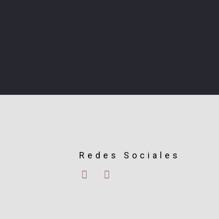
Redes Sociales