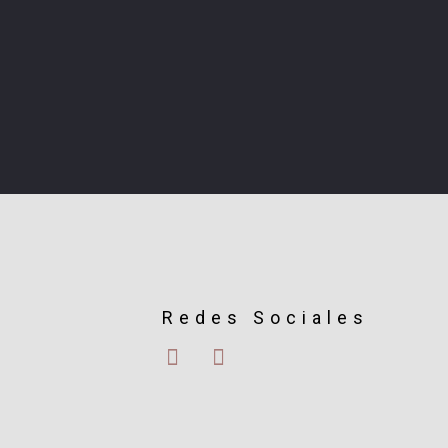
Redes Sociales